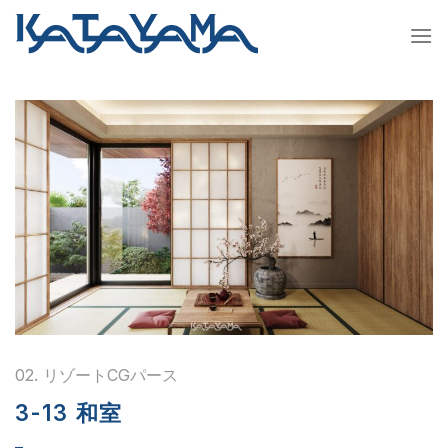
Skip
to
content
02. リゾートCGパース
3-13 和室
–