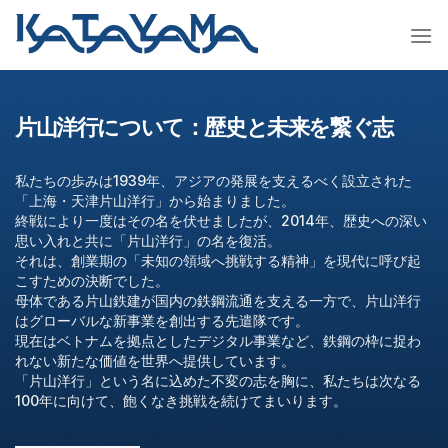
Skip
to
content
片山洋行について：歴史と未来を繋ぐ志
私たちの歩みは1939年、アジアの発展を支えるべく設立された
「上海・天津片山洋行」から始まりました。
終戦により一度はその名を伏せましたが、2014年、歴史への深い
思い入れと共に「片山洋行」の名を復活。
それは、創業期の「未知の領域へ挑戦する精神」を現代に呼び起
こすための決断でした。
母体である片山鉄建が国内の鉄鋼流通を支える一方で、片山洋行
はグローバルな新事業を創出する先遣隊です。
現在はベトナムを拠点としたデジタル事業など、鉄鋼の枠に捉わ
れない新たな価値を世界へ提供しています。
「片山洋行」という名に込めた不変の志を胸に、私たちは次なる
100年に向けて、飽くなき挑戦を続けてまいります。