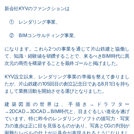
新会社KYVのファンクションは
① レンダリング事業、
② BIMコンサルティング事業、
になります。これら2つの事業を通じて片山鉄建と協働し
て、知識・経験値を研鑽することで、来るべきBIM時代に異
次元の商売を構築することを最終ゴールと掲げました。
KYV設立以来、レンダリング事業の準備を整えて参りまし
たが、片山鉄建の105回目の創立記念日である8月1日を持ち
まして業務活動を開始させる運びとなりました。
建築図面の世界は、手描き→ドラフター
→2DCAD→3DCAD→BIM時代と、目まぐるしい進化を遂げ
ています。特に昨今のレンダリングソフトの描写力・写実
力の進歩は正に目を見張るものがあり、写真とCGの判別が
困難なレベルの仕上がり具合が表現されるようになりまし