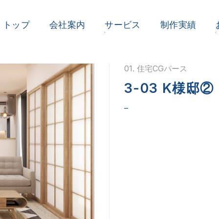
トップ
会社案内
サービス
制作実績
01. 住宅CGパース
3-03 K様邸②
–