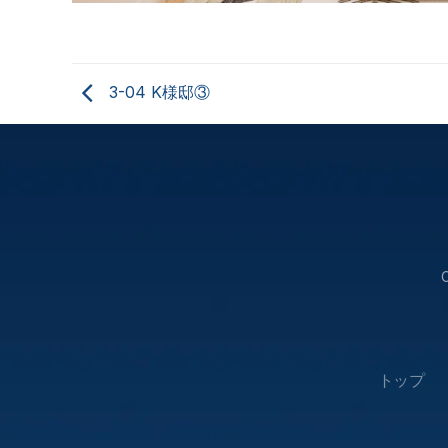
3-04 K様邸③
トップ