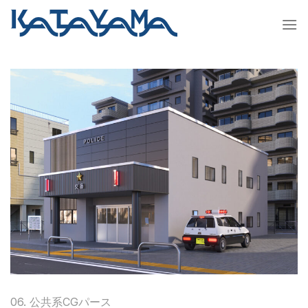
Skip
to
content
06. 公共系CGパース