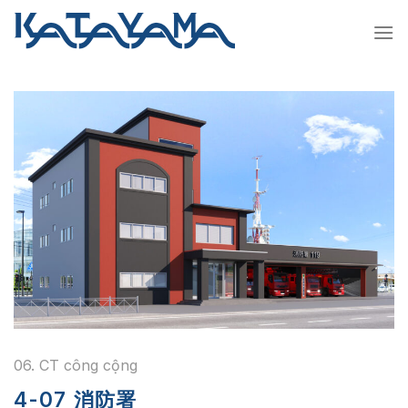
Chuyển
đến
nội
dung
06. CT công cộng
4-07 消防署